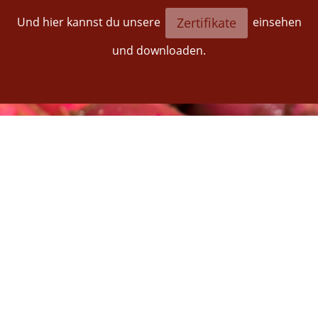
Und hier kannst du unsere
einsehen
Zertifikate
und downloaden.
"...lecker
und
natürlich