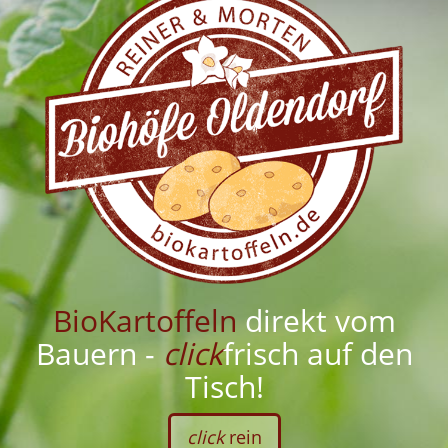
BioKartoffeln
direkt vom
Bauern -
click
frisch auf den
Tisch!
click
rein