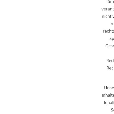
für
verant
nicht 
z
recht
Sp
Gese
Rec
Rec
Unser
Inhalt
Inhal
S