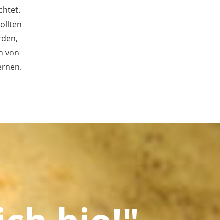
chtet.
ollten
rden,
n von
ernen.