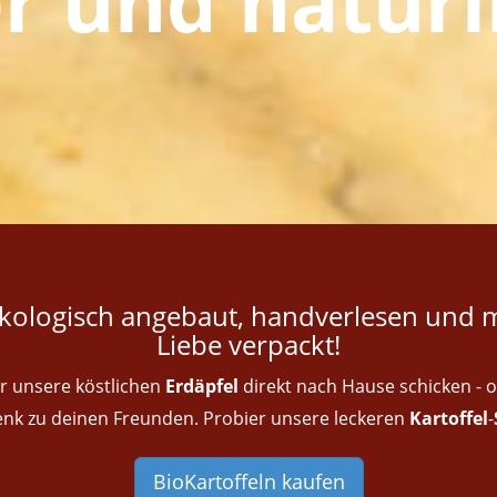
er und natürl
kologisch angebaut, handverlesen und m
Liebe verpackt!
ir unsere köstlichen
Erdäpfel
direkt nach Hause schicken - o
nk zu deinen Freunden. Probier unsere leckeren
Kartoffel
-
BioKartoffeln kaufen