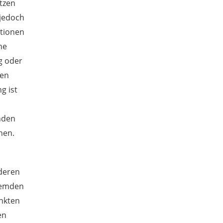
tzen
 jedoch
ationen
ne
g oder
nen
g ist
nden
nen.
 deren
fremden
inkten
en