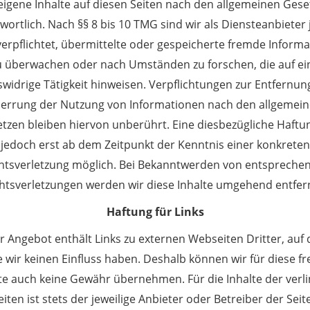
 eigene Inhalte auf diesen Seiten nach den allgemeinen Gese
wortlich. Nach §§ 8 bis 10 TMG sind wir als Diensteanbieter
verpflichtet, übermittelte oder gespeicherte fremde Inform
u überwachen oder nach Umständen zu forschen, die auf ei
swidrige Tätigkeit hinweisen. Verpflichtungen zur Entfernun
errung der Nutzung von Informationen nach den allgemei
tzen bleiben hiervon unberührt. Eine diesbezügliche Haftun
jedoch erst ab dem Zeitpunkt der Kenntnis einer konkreten
htsverletzung möglich. Bei Bekanntwerden von entspreche
htsverletzungen werden wir diese Inhalte umgehend entfer
Haftung für Links
 Angebot enthält Links zu externen Webseiten Dritter, auf
e wir keinen Einfluss haben. Deshalb können wir für diese 
te auch keine Gewähr übernehmen. Für die Inhalte der verl
eiten ist stets der jeweilige Anbieter oder Betreiber der Seit