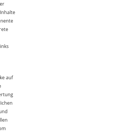
er
Inhalte
anente
rete
inks
ke auf
e
ertung
lichen
 und
llen
vom