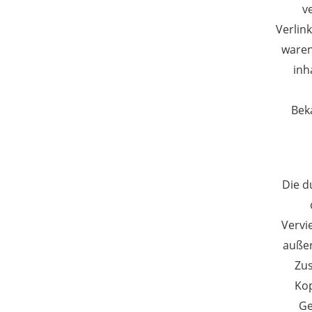
v
Verlin
waren
inh
Bek
Die d
Vervi
außer
Zus
Kop
Ge