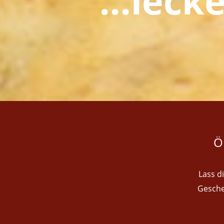
"...leck
Ö
Lass d
Gesche