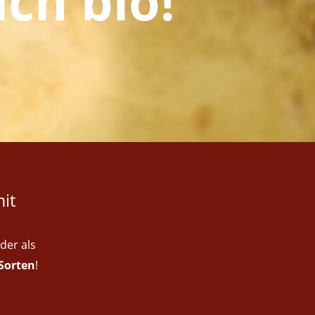
ich bio!"
it
der als
Sorten
!